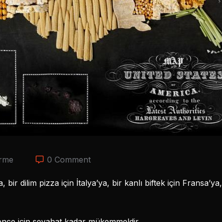
rme
0 Comment
bir dilim pizza için İtalya’ya, bir kanlı biftek için Fransa’y
nce için seyahat kadar mükemmeldir.