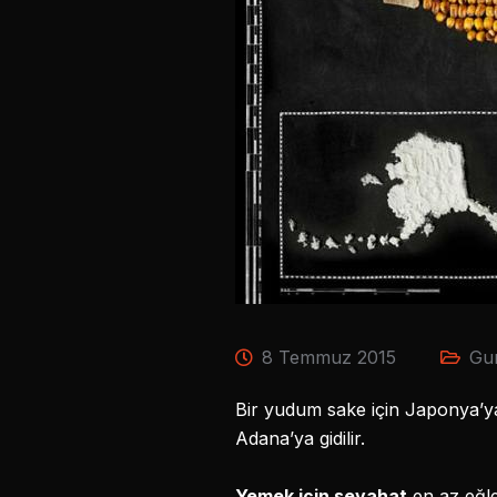
8 Temmuz 2015
Gu
Bir yudum sake için Japonya’ya, 
Adana’ya gidilir.
Yemek için seyahat
en az eğle