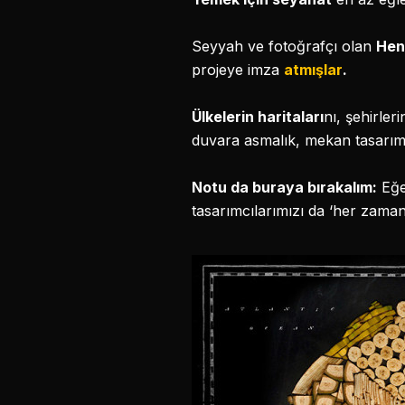
Seyyah ve fotoğrafçı olan
Hen
projeye imza
atmışlar
.
Ülkelerin haritaları
nı, şehirler
duvara asmalık, mekan tasarım
Notu da buraya bırakalım:
Eğe
tasarımcılarımızı da ‘her zaman 