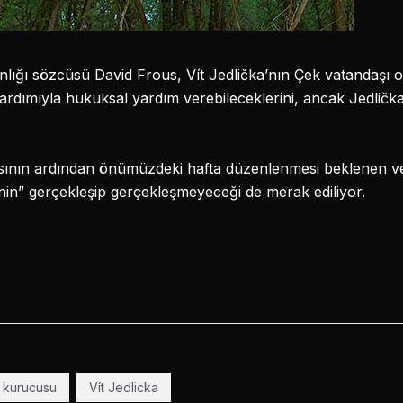
anlığı sözcüsü David Frous, Vít Jedlička’nın Çek vatandaşı 
ardımıyla hukuksal yardım verebileceklerini, ancak Jedlička
sının ardından önümüzdeki hafta düzenlenmesi beklenen v
iğinin” gerçekleşip gerçekleşmeyeceği de merak ediliyor.
n kurucusu
Vít Jedlicka