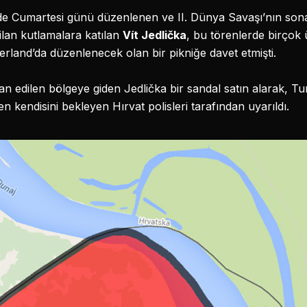
b’de Cumartesi günü düzenlenen ve II. Dünya Savaşı’nın so
lan kutlamalara katılan
Vít Jedlička
, bu törenlerde birçok 
rland’da düzenlenecek olan bir pikniğe davet etmişti.
an edilen bölgeye giden Jedlička bir sandal satın alarak, Tu
kendisini bekleyen Hırvat polisleri tarafından uyarıldı.