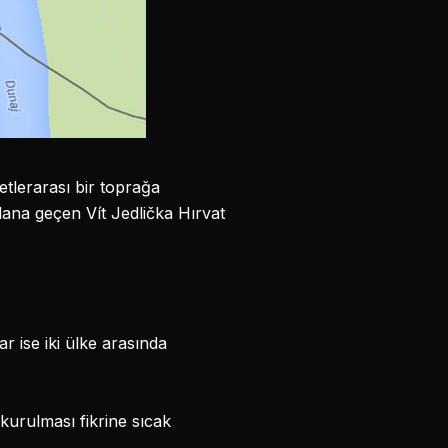
letlerarası bir toprağa
alana geçen Vít Jedlička Hırvat
 ise iki ülke arasında
urulması fikrine sıcak