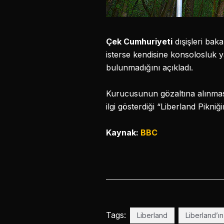
Çek Cumhuriyeti
dışişleri bak
isterse kendisine konsolosluk y
bulunmadığını açıkladı.
Kurucusunun gözaltına alınma
ilgi gösterdiği “Liberland Pikn
Kaynak:
BBC
Tags:
Liberland
Liberland’ı