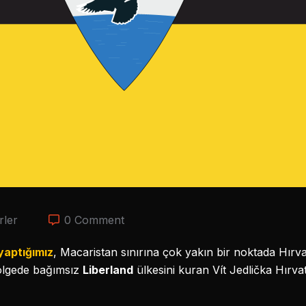
rler
0 Comment
yaptığımız
, Macaristan sınırına çok yakın bir noktada Hırva
bölgede bağımsız
Liberland
ülkesini kuran Vít Jedlička Hırva