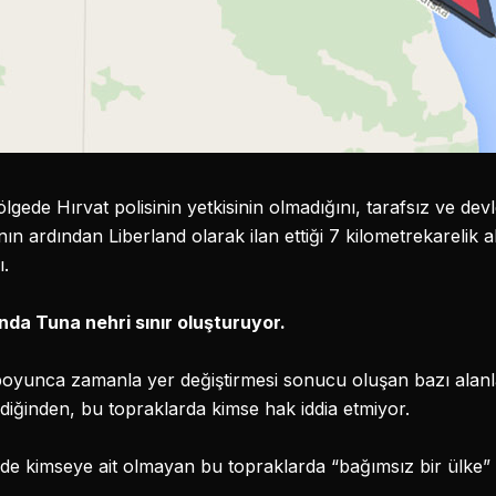
ölgede Hırvat polisinin yetkisinin olmadığını, tarafsız ve dev
nın ardından Liberland olarak ilan ettiği 7 kilometrekarelik 
ı.
nda Tuna nehri sınır oluşturuyor.
boyunca zamanla yer değiştirmesi sonucu oluşan bazı alanlar
ildiğinden, bu topraklarda kimse hak iddia etmiyor.
e kimseye ait olmayan bu topraklarda “bağımsız bir ülke” k