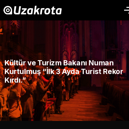
Kültür ve Turizm Bakanı Numan
Kurtulmuş “İlk 3 Ayda Turist Rekor
Kırdı.”