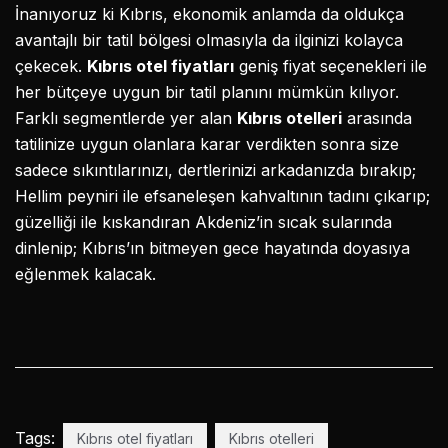
İnanıyoruz ki Kıbrıs, ekonomik anlamda da oldukça
avantajlı bir tatil bölgesi olmasıyla da ilginizi kolayca
çekecek.
Kı
br
ı
s otel fiyatlar
ı
geniş fiyat seçenekleri ile
her bütçeye uygun bir tatil planını mümkün kılıyor.
Farklı segmentlerde yer alan
K
ı
br
ı
s otelleri
arasında
tatilinize uygun olanlara karar verdikten sonra size
sadece sıkıntılarınızı, dertlerinizi arkadanızda bırakıp;
Hellim peyniri ile efsaneleşen kahvaltının tadını çıkarıp;
güzelliği ile kıskandıran Akdeniz’in sıcak sularında
dinlenip; Kıbrıs’ın bitmeyen gece hayatında doyasıya
eğlenmek kalacak.
Tags:
Kıbrıs otel fiyatları
Kıbrıs otelleri