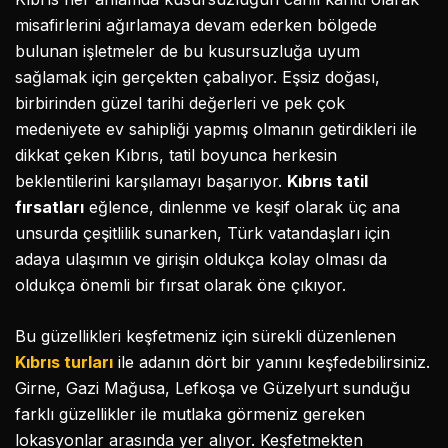
misafirlerini ağırlamaya devam ederken bölgede
bulunan işletmeler de bu kusursuzluğa uyum
sağlamak için gerçekten çabalıyor. Eşsiz doğası,
birbirinden güzel tarihi değerleri ve pek çok
medeniyete ev sahipliği yapmış olmanın getirdikleri ile
dikkat çeken Kıbrıs, tatil boyunca herkesin
beklentilerini karşılamayı başarıyor.
K
ı
br
ı
s tatil
f
ı
rsatlar
ı
eğlence, dinlenme ve keşif olarak üç ana
unsurda çeşitlilik sunarken, Türk vatandaşları için
adaya ulaşımın ve girişin oldukça kolay olması da
oldukça önemli bir fırsat olarak öne çıkıyor.
Bu güzellikleri keşfetmeniz için sürekli düzenlenen
Kıbrıs turları
ile adanın dört bir yanını keşfedebilirsiniz.
Girne, Gazi Mağusa, Lefkoşa ve Güzelyurt sunduğu
farklı güzellikler ile mutlaka görmeniz gereken
lokasyonlar arasında yer alıyor. Keşfetmekten