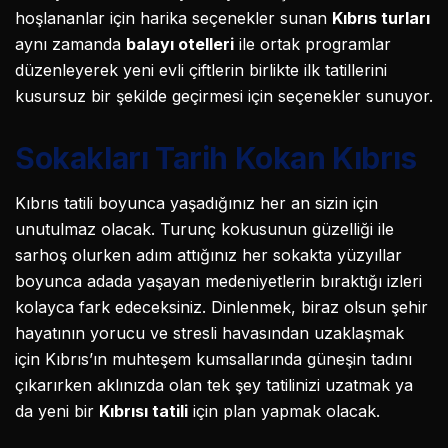
hoşlananlar için harika seçenekler sunan
Kıbrıs turları
aynı zamanda
balayı otelleri
ile ortak programlar
düzenleyerek yeni evli çiftlerin birlikte ilk tatillerini
kusursuz bir şekilde geçirmesi için seçenekler sunuyor.
Sokakları Tarih Kokan Kıbrıs
Kıbrıs tatili boyunca yaşadığınız her an sizin için
unutulmaz olacak. Turunç kokusunun güzelliği ile
sarhoş olurken adım attığınız her sokakta yüzyıllar
boyunca adada yaşayan medeniyetlerin bıraktığı izleri
kolayca fark edeceksiniz. Dinlenmek, biraz olsun şehir
hayatının yorucu ve stresli havasından uzaklaşmak
için Kıbrıs’ın muhteşem kumsallarında güneşin tadını
çıkarırken aklınızda olan tek şey tatilinizi uzatmak ya
da yeni bir
K
ı
br
ı
s
ı
tatili
için plan yapmak olacak.