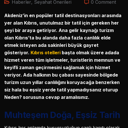
Haberler
,
Seyahat Önerileri
0 Comment
Akdeniz’in en popüler tatil destinasyonları arasında
yer alan Kıbrıs, unutulmaz bir tatil için gereken her
şeyi bir araya getiriyor. Ana gelir kaynağı turizm
olan Kıbrıs’ta bu alanda daha fazla canlılık elde
etmek isteyen ada sakinleri büyük gayret
gösteriyor.
Kıbrıs otelleri
başta olmak üzere adada
hizmet veren tüm işletmeler, turistlerin memnun ve
keyifli zaman geçirmesini sağlamak için hizmet
veriyor. Ada halkının bu çabası sayesinde bölgede
turizm uzun yıllar canlılığını koruyacağa benzerken
siz hala bu eşsiz yerde tatil yapmadıysanız oturup
Neden? sorusuna cevap aramalısınız.
Muhteşem Doğa, Eşsiz Tarih
Kıbrıs her anlamda kusursuzluğun canlı kanıtı olarak