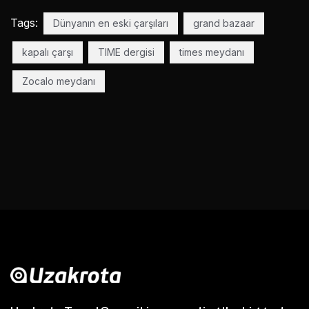
Tags:
Dünyanın en eski çarşıları
grand bazaar
kapalı çarşı
TIME dergisi
times meydanı
Zocalo meydanı