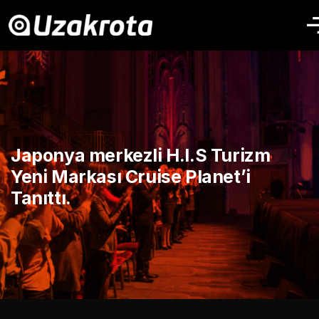
Japonya merkezli H.I.S Turizm
Yeni Markası Cruise Planet’i
Tanıttı.