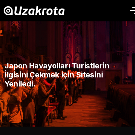
Japon Havayolları Turistlerin
İlgisini Çekmek için Sitesini
Yeniledi.