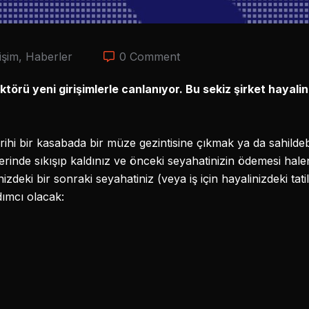
işim
,
Haberler
0 Comment
ektörü yeni girişimlerle canlanıyor. Bu sekiz şirket hayali
arihi bir kasabada bir müze gezintisine çıkmak ya da sahil
yerinde sıkışıp kaldınız ve önceki seyahatinizin ödemesi ha
rinizdeki bir sonraki seyahatiniz (veya iş için hayalinizdeki tat
ımcı olacak: