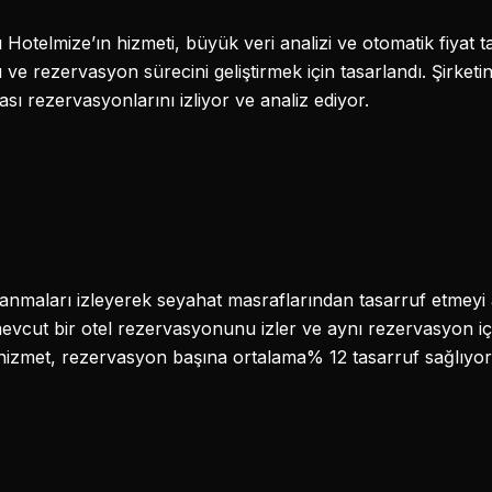
-up’ı Hotelmize’ın hizmeti, büyük veri analizi ve otomatik fiyat
ı ve rezervasyon sürecini geliştirmek için tasarlandı. Şirket
sı rezervasyonlarını izliyor ve analiz ediyor.
galanmaları izleyerek seyahat masraflarından tasarruf etmey
 mevcut bir otel rezervasyonunu izler ve aynı rezervasyon iç
e hizmet, rezervasyon başına ortalama% 12 tasarruf sağlıyor