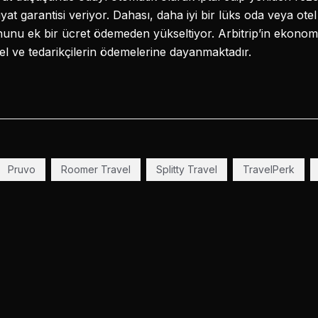
t garantisi veriyor. Dahası, daha iyi bir lüks oda veya otel 
unu ek bir ücret ödemeden yükseltiyor. Arbitrip’in ekonomi
tel ve tedarikçilerin ödemelerine dayanmaktadır.
Pruvo
Roomer Travel
Splitty Travel
TravelPerk