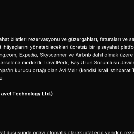
yahat biletleri rezervasyonu ve güzergahları, faturaları ve
t ihtiyaçlarını yönetebilecekleri ücretsiz bir iş seyahat platf
ing.com, Expedia, Skyscanner ve Airbnb dahil olmak üzere
or. Barselona merkezli TravelPerk, Baş Ürün Sorumlusu Javie
as’ın kurucu ortağı olan Avi Meir (kendisi İsrail İstihbarat T
u.
avel Technology Ltd.)
fiyat düşüşünde odayı otomatik olarak iptal edip yeniden re