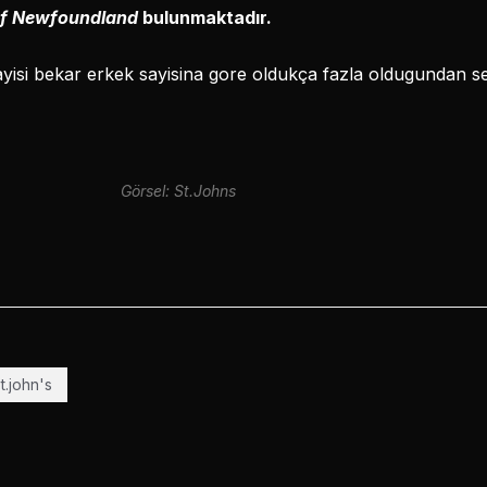
of Newfoundland
bulunmaktadır.
sayisi bekar erkek sayisina gore oldukça fazla oldugundan s
Görsel: St.Johns
t.john's