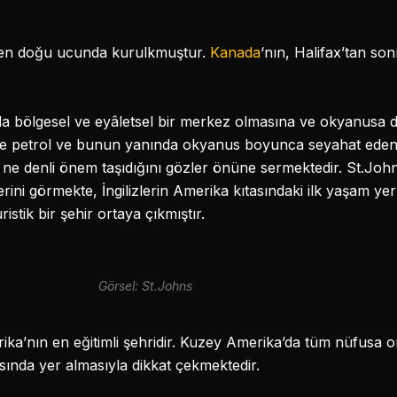
n en doğu ucunda kurulkmuştur.
Kanada
‘nın, Halifax’tan son
 bölgesel ve eyâletsel bir merkez olmasına ve okyanusa d
 petrol ve bunun yanında okyanus boyunca seyahat eden kru
e denli önem taşıdığını gözler önüne sermektedir. St.Johns’
ini görmekte, İngilizlerin Amerika kıtasındaki ilk yaşam yerl
stik bir şehir ortaya çıkmıştır.
Görsel: St.Johns
rika’nın en eğitimli şehridir. Kuzey Amerika’da tüm nüfusa
asında yer almasıyla dikkat çekmektedir.