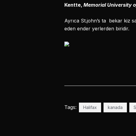
Kentte,
Memorial University 
Ayrıca St.john’s ta bekar kiz 
eden ender yerlerden biridir.
Tags:
Halifax
kanada
S