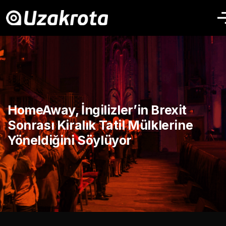
HomeAway, İngilizler’in Brexit
Sonrası Kiralık Tatil Mülklerine
Yöneldiğini Söylüyor