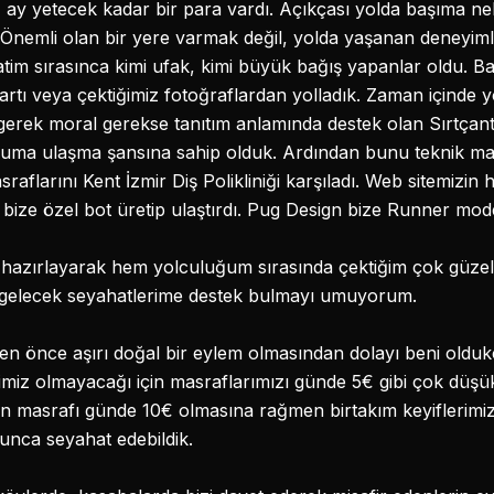
 ay yetecek kadar bir para vardı. Açıkçası yolda başıma nel
Önemli olan bir yere varmak değil, yolda yaşanan deneyimle
im sırasınca kimi ufak, kimi büyük bağış yapanlar oldu. B
tı veya çektiğimiz fotoğraflardan yolladık. Zaman içinde 
erek moral gerekse tanıtım anlamında destek olan Sırtçant
uruma ulaşma şansına sahip olduk. Ardından bunu teknik ma
sraflarını Kent İzmir Diş Polikliniği karşıladı. Web sitemizin 
bize özel bot üretip ulaştırdı. Pug Design bize Runner modeli
ı hazırlayarak hem yolculuğum sırasında çektiğim çok güzel 
gelecek seyahatlerime destek bulmayı umuyorum.
yden önce aşırı doğal bir eylem olmasından dolayı beni oldu
rimiz olmayacağı için masraflarımızı günde 5€ gibi çok düşü
tin masrafı günde 10€ olmasına rağmen birtakım keyiflerim
unca seyahat edebildik.