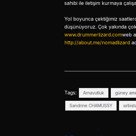
sahibi ile iletişim kurmaya çalış
Yol boyunca çektiğimiz saatlerc
düşünüyoruz. Çok yakında çok fa
www.drummerlizard.com
web ad
http://about.me/nomadlizard
ad
Tags:
Arnavutluk
güney ame
Sandrine CHAMUSSY
sırbist