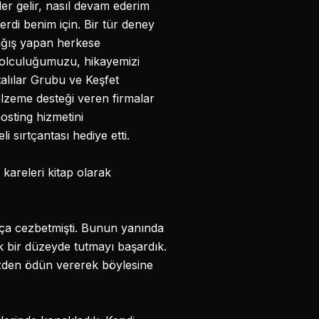
er gelir, nasıl devam ederim
rdi benim için. Bir tür deney
ağış yapan herkese
yolculuğumuzu, hikayemizi
alılar Grubu ve Keşfet
lzeme desteği veren firmalar
hosting hizmetini
 sırtçantası hediye etti.
kareleri kitap olarak
kça cezbetmişti. Bunun yanında
k bir düzeyde tutmayı başardık.
izden ödün vererek böylesine