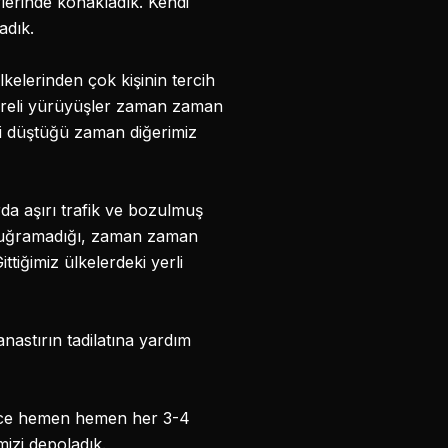
lerinde konakladık. Kendi
adık.
kelerinden çok kişinin tercih
 süreli yürüyüşler zaman zaman
rali düştüğü zaman diğerimiz
a aşırı trafik ve bozulmuş
n uğramadığı, zaman zaman
tiğimiz ülkelerdeki yerli
nastırın tadilatına yardım
lece hemen hemen her 3-4
izi depoladık.