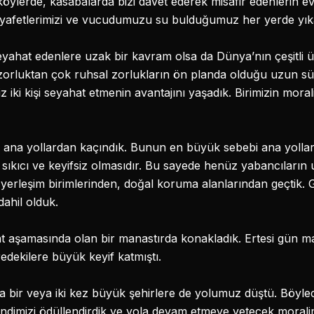
öylerde, kasabalarda bizi davet ederek misafir edenlerin ev
Kıyafetlerimizi ve vucudumuzu su bulduğumuz her yerde yık
yahat edenlere uzak bir kavram olsa da Dünya’nın çeşitli ül
ksel zorluktan çok ruhsal zorlukların ön planda olduğu uzun
 Biz iki kişi seyahat etmenin avantajını yaşadık. Birimizin mo
a yollardan kaçındık. Bunun en büyük sebebi ana yollard
sıkıcı ve keyifsiz olmasıdır. Bu sayede henüz yabancıları
yerleşim birimlerinden, doğal koruma alanlarından geçtik. Git
ahil olduk.
t aşamasında olan bir manastırda konakladık. Ertesi gün ma
dekilere büyük keyif katmıştı.
a bir veya iki kez büyük şehirlere de yolumuz düştü. Böy
ndimizi ödüllendirdik ve yola devam etmeye yetecek moralim