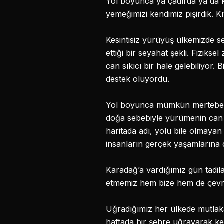
Yol boyunca ya çadırda ya da k
yemeğimizi kendimiz pişirdik. 
Kesintisiz yürüyüş ülkemizde se
ettiği bir seyahat şekli. Fizi
can sıkıcı bir hale gelebiliyor.
destek oluyordu.
Yol boyunca mümkün mertebe an
doğa sebebiyle yürümenin can 
haritada adı, yolu bile olmayan 
insanların gerçek yaşamlarına d
Karadağ’a vardığımız gün tadila
etmemiz hem bize hem de çevre
Uğradığımız her ülkede mutlak
haftada bir şehre uğrayarak ke