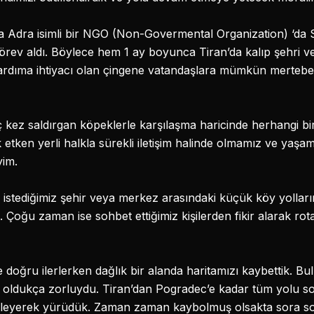
a Adra isimli bir NGO (Non-Govermental Organization) ‘da
 görev aldı. Böylece hem 1 ay boyunca Tiran’da kalıp şehri 
ardıma ihtiyacı olan çingene vatandaşlara mümkün mertebe 
ez saldırgan köpeklerle karşılaşma haricinde herhangi bir
tken yerli halkla sürekli iletişim halinde olmamız ve yaşam
im.
stediğimiz şehir veya merkez arasındaki küçük köy yolların
ik. Çoğu zaman ise sohbet ettiğimiz kişilerden fikir alarak 
 doğru ilerlerken dağlık bir alanda haritamızı kaybettik. 
e oldukça zorluydu. Tiran’dan Pogradec’e kadar tüm yolu s
lerleyerek yürüdük. Zaman zaman kaybolmuş olsakta sora 