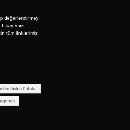
lip değerlendirmeyi
l hikayemizi
in tüm linklerimiz
dica Bistrih Potoka
argonen