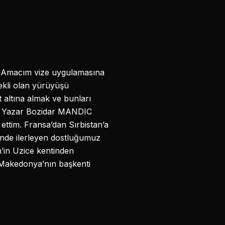
m. Amacım vize uygulamasına
ekli olan yürüyüşü
 altına almak ve bunları
du. Yazar Bozidar MANDIC
 ettim. Fransa’dan Sırbistan’a
inde ilerleyen dostluğumuz
n’in Uzice kentinden
Makedonya’nın başkenti