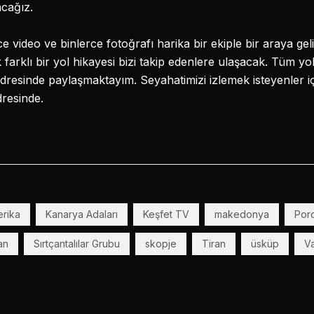
acağız.
e video ve binlerce fotoğrafı harika bir ekiple bir araya ge
rklı bir yol hikayesi bizi takip edenlere ulaşacak. Tüm yo
resinde paylaşmaktayım. Seyahatimizi izlemek isteyenler iç
resinde.
rika
Kanarya Adaları
Keşfet TV
makedonya
Poro
an
Sırtçantalılar Grubu
skopje
Tiran
üsküp
V