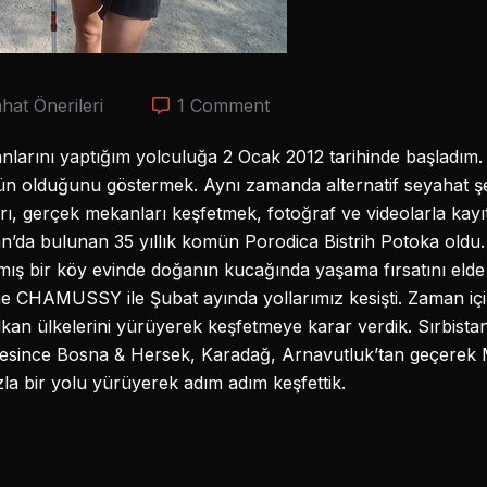
hat Önerileri
1 Comment
lanlarını yaptığım yolculuğa 2 Ocak 2012 tarihinde başladı
n olduğunu göstermek. Aynı zamanda alternatif seyahat ş
ı, gerçek mekanları keşfetmek, fotoğraf ve videolarla kayıt
tan’da bulunan 35 yıllık komün Porodica Bistrih Potoka ol
tılmış bir köy evinde doğanın kucağında yaşama fırsatını elde
e CHAMUSSY ile Şubat ayında yollarımız kesişti. Zaman iç
lkan ülkelerini yürüyerek keşfetmeye karar verdik. Sırbista
esince Bosna & Hersek, Karadağ, Arnavutluk’tan geçerek 
a bir yolu yürüyerek adım adım keşfettik.