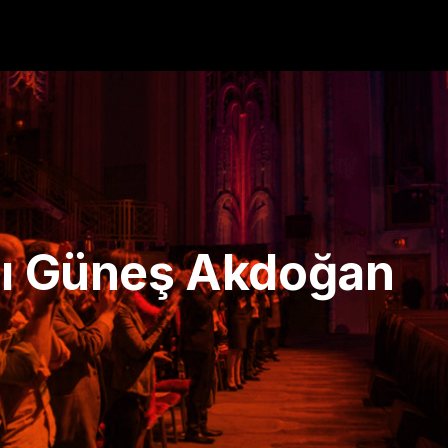
’ı Güneş Akdoğan