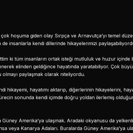
çok hoşuma giden olay Sırpça ve Arnavutça’yı temel düz
de insanlarla kendi dillerinde hikayelerimizi paylaşabiliyord
im ki tüm insanların ortak isteği mutluluk ve huzur içinde
enerek elinden geldiğince hayatında yaratabiliyor. Çok büyük
 olmayı paylaşmak olarak niteliyordu.
i hikayemi, hayatımı aktarıp, diğerlerinin hikayelerini, hay
ürecin sonunda kendi içimde doğru yoldan ilerlemiş olduğu
la Güney Amerika’ya ulaşmak. Aradaki okyanusu da yelkenli 
ansa veya Kanarya Adaları. Buralarda Güney Amerika’ya ulaş