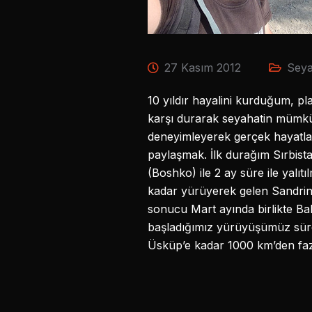
27 Kasım 2012
Seya
10 yıldır hayalini kurduğum, p
karşı durarak seyahatin mümkü
deneyimleyerek gerçek hayatlar
paylaşmak. İlk durağım Sırbis
(Boshko) ile 2 ay süre ile yalı
kadar yürüyerek gelen Sandrin
sonucu Mart ayında birlikte Ba
başladığımız yürüyüşümüz sür
Üsküp’e kadar 1000 km’den fazl