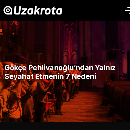
Gökçe Pehlivanoğlu’ndan Yalnız
Seyahat Etmenin 7 Nedeni