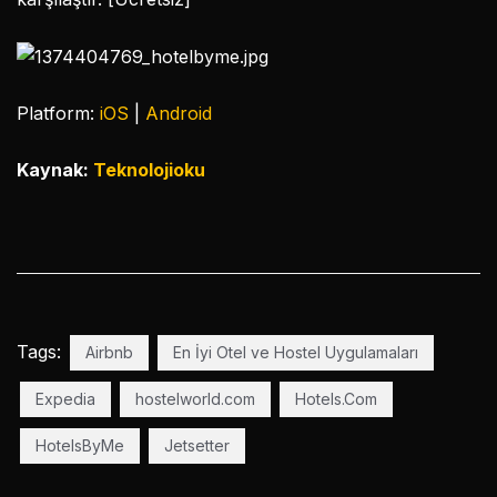
Platform:
iOS
|
Android
Kaynak:
Teknolojioku
Tags:
Airbnb
En İyi Otel ve Hostel Uygulamaları
Expedia
hostelworld.com
Hotels.Com
HotelsByMe
Jetsetter