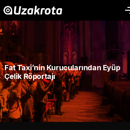
Fat Taxi’nin Kurucularından Eyüp
Çelik Röportajı