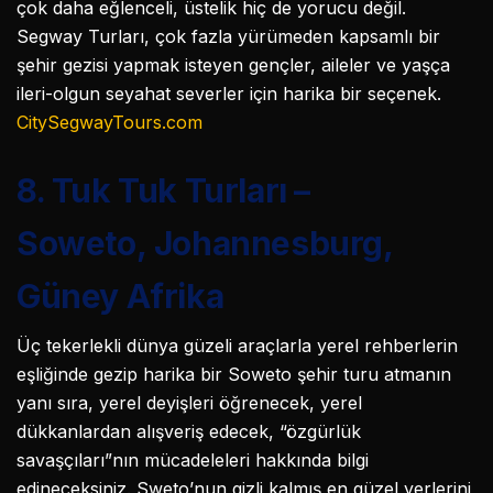
çok daha eğlenceli, üstelik hiç de yorucu değil.
Segway Turları, çok fazla yürümeden kapsamlı bir
şehir gezisi yapmak isteyen gençler, aileler ve yaşça
ileri-olgun seyahat severler için harika bir seçenek.
CitySegwayTours.com
8. Tuk Tuk Turları –
Soweto, Johannesburg,
Güney Afrika
Üç tekerlekli dünya güzeli araçlarla yerel rehberlerin
eşliğinde gezip harika bir Soweto şehir turu atmanın
yanı sıra, yerel deyişleri öğrenecek, yerel
dükkanlardan alışveriş edecek, “özgürlük
savaşçıları”nın mücadeleleri hakkında bilgi
edineceksiniz. Sweto’nun gizli kalmış en güzel yerlerini