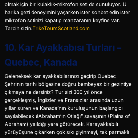
olmak için bir kulaklık-mikrofon seti de sunuluyor. U
harika gezi deneyimini yaşarken ister sohbet edin ister
mikrofon setinizi kapatıp manzaranın keyfine var.
Tercih sizin.
TrikeToursScotland.com
10. Kar Ayakkabısı Turları –
Quebec, Kanada
Geleneksek kar ayakkabılarınızı geçirip Quebec
Şehrinin tarihi bölgesine doğru bembeyaz bir gezintiye
çıkmaya ne dersiniz? Tur sizi 300 yıl önce
gerçekleşmiş, İnglizler ve Fransızlar arasında uzun
yıllar süren ve Kanada’nın kuruluşunun başlangıcı
sayılabilecek éAbraham’ın Otlağı” savaşının (Plains of
Abraham) yaıldığı yere götürecek. Karayakkabılı
yürüyüşüne çıkarken çok sıkı giyinmeyi, tek parmaklı