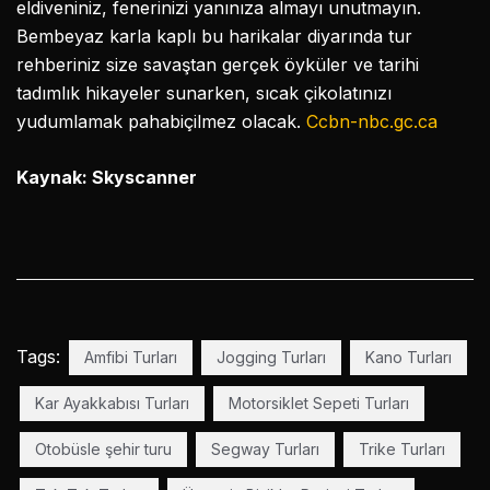
eldiveniniz, fenerinizi yanınıza almayı unutmayın.
Bembeyaz karla kaplı bu harikalar diyarında tur
rehberiniz size savaştan gerçek öyküler ve tarihi
tadımlık hikayeler sunarken, sıcak çikolatınızı
yudumlamak pahabiçilmez olacak.
Ccbn-nbc.gc.ca
Kaynak: Skyscanner
Tags:
Amfibi Turları
Jogging Turları
Kano Turları
Kar Ayakkabısı Turları
Motorsiklet Sepeti Turları
Otobüsle şehir turu
Segway Turları
Trike Turları