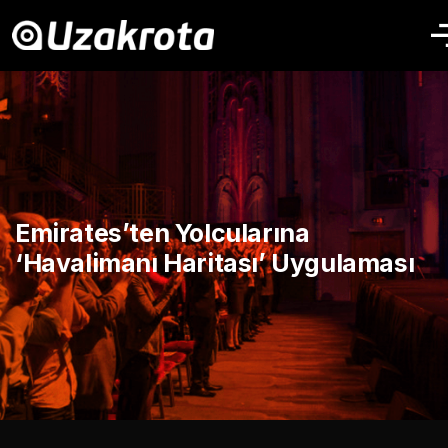
Emirates’ten Yolcularına
‘Havalimanı Haritası’ Uygulaması