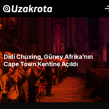
Didi Chuxing, Güney Afrika’nın
Cape Town Kentine Açıldı