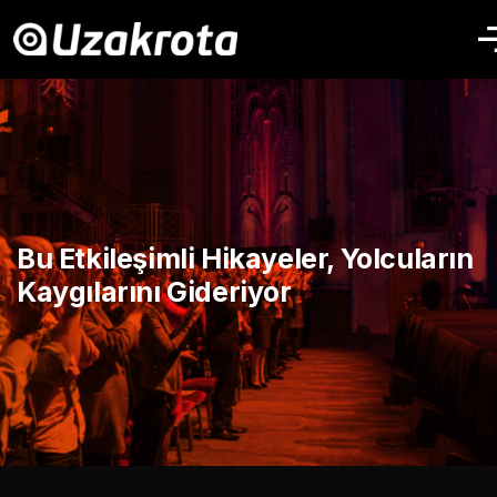
Bu Etkileşimli Hikayeler, Yolcuların
Kaygılarını Gideriyor