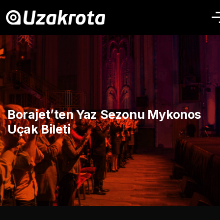
Borajet’ten Yaz Sezonu Mykonos
Uçak Bileti