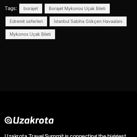
Tags:
borajet
Borajet Mykonos Uçak Bileti
Edremit seferleri
İstanbul Sabiha Gökçen Havaalanı
Mykonos Uçak Bileti
Uzakrota Travel Summit is connecting the biggest