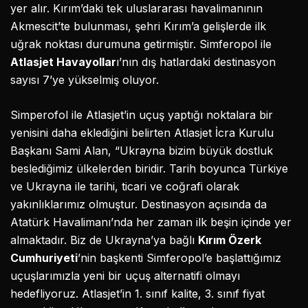
yer alır. Kırım’daki tek uluslararası havalimanının
Akmescit’te bulunması, şehri Kırım’a gelişlerde ilk
uğrak noktası durumuna getirmiştir. Simferopol ile
Atlasjet Havayollar
ı’nın dış hatlardaki destinasyon
sayısı 7’ye yükselmiş oluyor.
Simperofol ile Atlasjet’in uçuş yaptığı noktalara bir
yenisini daha eklediğini belirten Atlasjet İcra Kurulu
Başkanı Sami Alan, “Ukrayna bizim büyük dostluk
beslediğimiz ülkelerden biridir. Tarih boyunca Türkiye
ve Ukrayna ile tarihi, ticari ve coğrafi olarak
yakınlıklarımız olmuştur. Destinasyon açısında da
Atatürk Havalimanı’nda her zaman ilk beşin içinde yer
almaktadır. Biz de Ukrayna’ya bağlı
Kırım Özerk
Cumhuriyeti
’nin başkenti Simferopol’e başlattığımız
uçuşlarımızla yeni bir uçuş alternatifi olmayı
hedefliyoruz. Atlasjet’in 1. sınıf kalite, 3. sınıf fiyat