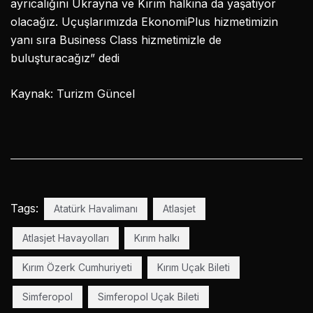
ayrıcalığını Ukrayna ve Kırım halkına da yaşatıyor
olacağız. Uçuşlarımızda EkonomiPlus hizmetimizin
yanı sıra Business Class hizmetimizle de
buluşturacağız” dedi
Kaynak: Turizm Güncel
Tags:
Atatürk Havalimanı
Atlasjet
Atlasjet Havayolları
Kırım halkı
Kırım Özerk Cumhuriyeti
Kırım Uçak Bileti
Simferopol
Simferopol Uçak Bileti