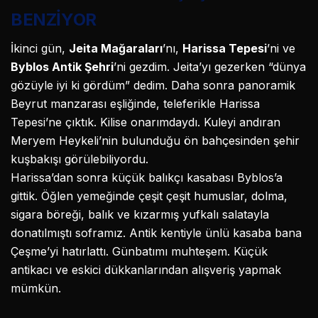
BENZİYOR
İkinci gün,
Jeita Mağaraları
’nı,
Harissa Tepesi
’ni ve
Byblos Antik Şehri
’ni gezdim. Jeita’yı gezerken “dünya
gözüyle iyi ki gördüm” dedim. Daha sonra panoramik
Beyrut manzarası eşliğinde, teleferikle Harissa
Tepesi’ne çıktık. Kilise onarımdaydı. Kuleyi andıran
Meryem Heykeli’nin bulunduğu ön bahçesinden şehir
kuşbakışı görülebiliyordu.
Harissa’dan sonra küçük balıkçı kasabası Byblos’a
gittik. Öğlen yemeğinde çeşit çeşit humuslar, dolma,
sigara böreği, balık ve kızarmış yufkalı salatayla
donatılmıştı soframız. Antik kentiyle ünlü kasaba bana
Çeşme’yi hatırlattı. Günbatımı muhteşem. Küçük
antikacı ve eskici dükkanlarından alışveriş yapmak
mümkün.