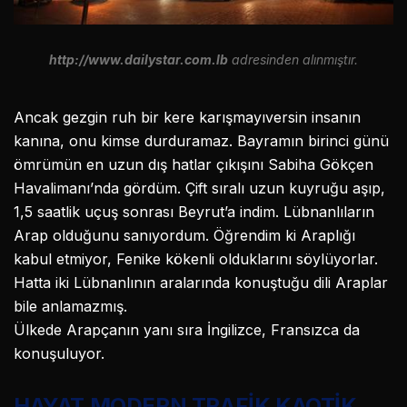
http://www.dailystar.com.lb
adresinden alınmıştır.
Ancak gezgin ruh bir kere karışmayıversin insanın
kanına, onu kimse durduramaz. Bayramın birinci günü
ömrümün en uzun dış hatlar çıkışını Sabiha Gökçen
Havalimanı’nda gördüm. Çift sıralı uzun kuyruğu aşıp,
1,5 saatlik uçuş sonrası Beyrut’a indim. Lübnanlıların
Arap olduğunu sanıyordum. Öğrendim ki Araplığı
kabul etmiyor, Fenike kökenli olduklarını söylüyorlar.
Hatta iki Lübnanlının aralarında konuştuğu dili Araplar
bile anlamazmış.
Ülkede Arapçanın yanı sıra İngilizce, Fransızca da
konuşuluyor.
HAYAT MODERN TRAFİK KAOTİK