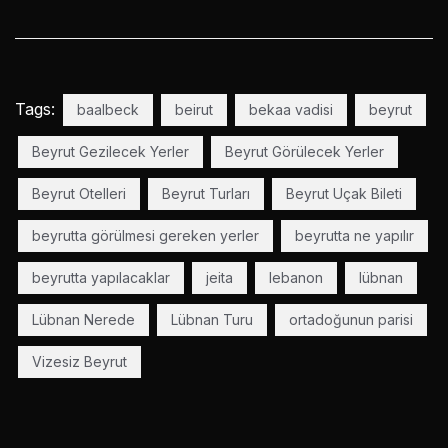
Tags:
baalbeck
beirut
bekaa vadisi
beyrut
Beyrut Gezilecek Yerler
Beyrut Görülecek Yerler
Beyrut Otelleri
Beyrut Turları
Beyrut Uçak Bileti
beyrutta görülmesi gereken yerler
beyrutta ne yapılır
beyrutta yapılacaklar
jeita
lebanon
lübnan
Lübnan Nerede
Lübnan Turu
ortadoğunun parisi
Vizesiz Beyrut