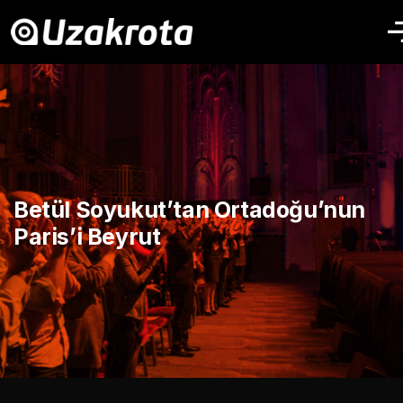
Betül Soyukut’tan Ortadoğu’nun
Paris’i Beyrut