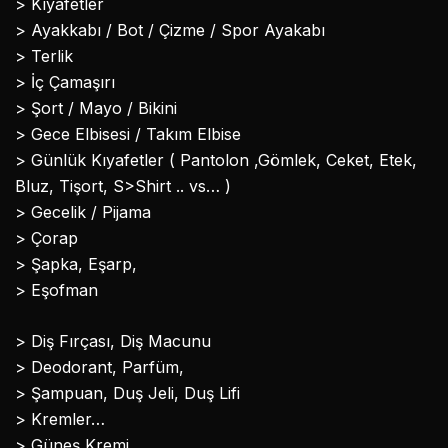
> Kıyafetler
> Ayakkabı / Bot / Çizme / Spor Ayakabı
> Terlik
> İç Çamaşırı
> Şort / Mayo / Bikini
> Gece Elbisesi / Takım Elbise
> Günlük Kıyafetler ( Pantolon ,Gömlek, Ceket, Etek,
Bluz, Tişort, S>Shirt .. vs… )
> Gecelik / Pijama
> Çorap
> Şapka, Eşarp,
> Eşofman
> Diş Fırçası, Diş Macunu
> Deodorant, Parfüm,
> Şampuan, Duş Jeli, Duş Lifi
> Kremler…
> Güneş Kremi,