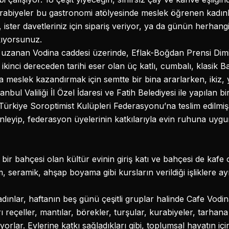
kurabiyeler bu gastronomi atölyesinde meslek öğrenen kadın
r, ister davetleriniz için sipariş veriyor, ya da günün herhang
kıyorsunuz.
el uzanan Vodina caddesi üzerinde, Eflak-Boğdan Prensi Dimi
kinci dereceden tarihi eser olan üç katlı, cumbalı, klasik B
ra meslek kazandırmak için semtte bir bina ararlarken, ikiz
tanbul Valiliği İl Özel İdaresi ve Fatih Belediyesi ile yapılan 
 Türkiye Soroptimist Kulüpleri Federasyonu’na teslim edilmiş.
enleyip, federasyon üyelerinin katkılarıyla evin ruhuna uy
bir bahçesi olan kültür evinin giriş katı ve bahçesi de kafe
m, seramik, ahşap boyama gibi kursların verildiği işliklere ay
ınlar, haftanın beş günü çeşitli gruplar halinde Cafe Vod
 reçeller, mantılar, börekler, turşular, kurabiyeler, tarhan
rlar. Evlerine katkı sağladıkları gibi, toplumsal hayatın için