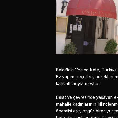
Balat’taki Vodina Kafe, Türkiye
Ev yapımı reçelleri, börekleri,
kahvaltılarıyla meşhur.
Balat ve çevresinde yaşayan e
mahalle kadınlarının bilinçlenm
önemlisi eşit, özgür birer yurt
Kafe, bir gastronomi atölyesi gi