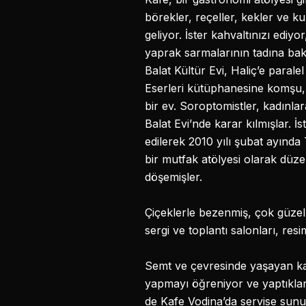
börekler, reçeller, kekler ve 
geliyor. İster kahvaltınızı ediyo
yaprak sarmalarının tadına ba
Balat Kültür Evi, Haliç’e paral
Eserleri kütüphanesine komşu, i
bir ev. Soroptomistler, kadınla
Balat Evi’nde karar kılmışlar. İs
edilerek 2010 yılı şubat ayında
bir mutfak atölyesi olarak düz
döşemişler.
Çiçeklerle bezenmiş, çok güzel 
sergi ve toplantı salonları, resi
Semt ve çevresinde yaşayan kad
yapmayı öğreniyor ve yaptıkları
de Kafe Vodina’da servise sunuyo