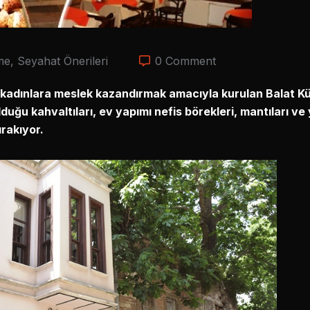
me
,
Seyahat Önerileri
0 Comment
kadınlara meslek kazandırmak amacıyla kurulan Balat Kü
ldu
ğu kahvaltıları, ev yapımı nefis börekleri, mantıları v
rakıyor.