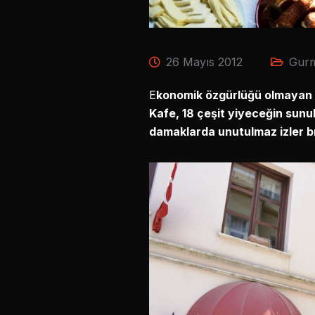
26 Mayıs 2012
Gur
E
konomik özgürlü
ğü olmayan 
Kafe, 18 çe
şit yiyece
ğin sunu
damaklarda unutulmaz izler bı