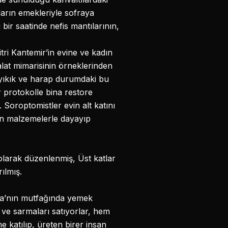
ların emekleriyle sofraya
i bir saatinde nefis mantılarının,
tri Kantemir’in evine ve kadın
alat mimarisinin örneklerinden
, yıkık ve harap durumdaki bu
bir protokolle bina restore
 Soroptomistler evin alt katını
gun malzemelerle dayayıp
 olarak düzenlenmiş, Üst katlar
rılmış.
ina’nın mutfağında yemek
a ve sarmaları satıyorlar, hem
e katılıp, üreten birer insan