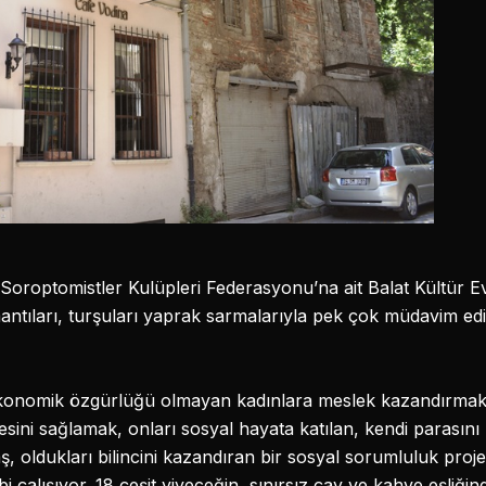
 Soroptomistler Kulüpleri Federasyonu’na ait Balat Kültür E
mantıları, turşuları yaprak sarmalarıyla pek çok müdavim ed
konomik özgürlüğü olmayan kadınlara meslek kazandırmak, 
esini sağlamak, onları sosyal hayata katılan, kendi parasını
taş, oldukları bilincini kazandıran bir sosyal sorumluluk pr
bi çalışıyor. 18 çeşit yiyeceğin, sınırsız çay ve kahve eşliğ