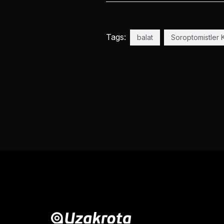
Tags:
balat
Soroptomistler K