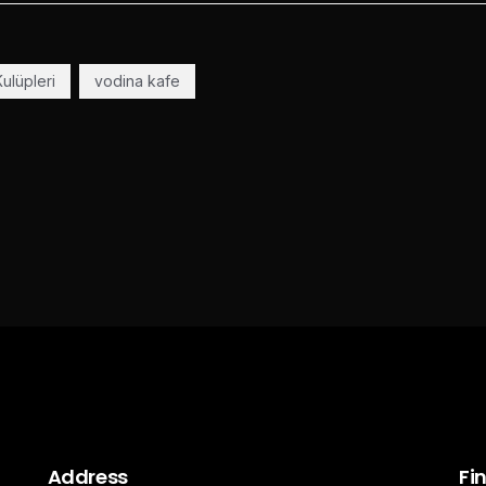
ulüpleri
vodina kafe
Address
Fi