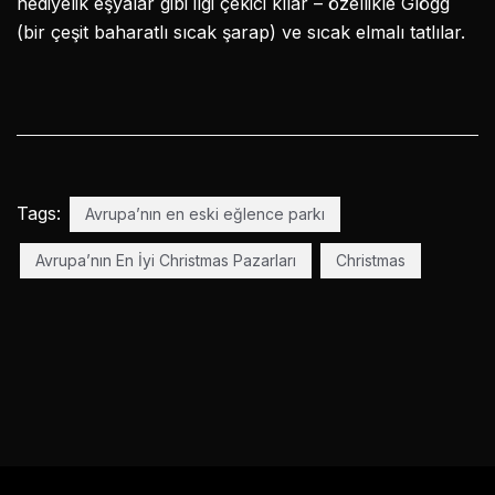
hediyelik eşyalar gibi ilgi çekici kılar – özellikle Glögg
(bir çeşit baharatlı sıcak şarap) ve sıcak elmalı tatlılar.
Tags:
Avrupa’nın en eski eğlence parkı
Avrupa’nın En İyi Christmas Pazarları
Christmas