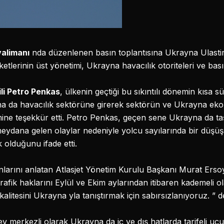
valimanı
nda düzenlenen basın toplantısına Ukrayna Ulasti
etlerinin üst yönetimi, Ukrayna havacılık otoriteleri ve bası
li Petro Penkas
, ülkenin geçtiği bu sıkıntılı dönemin kısa s
a da havacılık sektörüne girerek sektörün ve Ukrayna ek
ine teşekkür etti. Petro Penkas, geçen sene Ukrayna da ta
eydana gelen olaylar nedeniyle yolcu sayılarında bir düşüş
 olduğunu ifade etti.
 planlarını anlatan Atlasjet Yönetim Kurulu Başkanı Murat Ers
trafik haklarını Eylül ve Ekim aylarından itibaren kademeli 
kalitesini Ukrayna yla tanıştırmak için sabırsızlanıyoruz. ” d
v merkezli olarak Ukrayna da iç ve dış hatlarda tarifeli uçuş