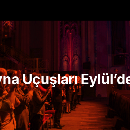
yna Uçuşları Eylül’d