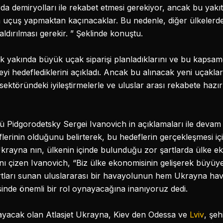
da demiryolları ile rekabet etmesi gerekiyor, ancak bu yakıt f
a uçuş yapmaktan kaçınacaklar. Bu nedenle, diğer ülkelerde 
aldırılması gerekir. ” Şeklinde konuştu.
ok yakında büyük uçak siparişi planladıklarını ve bu kapsa
yi hedeflediklerini açıkladı. Ancak bu alınacak yeni uçakla
sektöründeki iyileştirmelerle ve uluslar arası rekabete hazır
Pidgorodetsky Sergei Ivanovich in açıklamaları ile devam e
lerinin olduğunu belirterek, bu hedeflerin gerçekleşmesi iç
t Ukrayna nın, ülkenin içinde bulunduğu zor şartlarda ülke 
nı çizen Ivanovich, “Biz ülke ekonomisinin gelişerek büyüye
tları sunan uluslararası bir havayolunun hem Ukrayna hav
inde önemli bir rol oynayacağına inanıyoruz dedi.
layacak olan Atlasjet Ukrayna, Kiev den Odessa ve
Lviv
, şeh