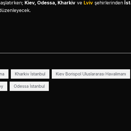
 başlatırken;
Kiev, Odessa, Kharkiv
ve
Lviv
şehirlerinden
İst
r düzenleyecek.
m
yna
Kharkiv İstanbul
Kiev Borispol Uluslararası Havalimanı
oy
Odessa İstanbul