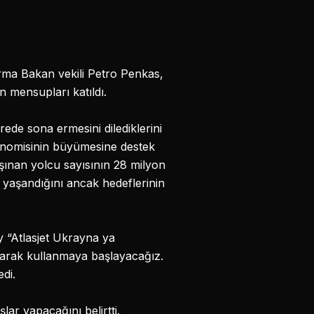
rma Bakan vekili Petro Penkas,
n mensupları katıldı.
ürede sona ermesini dilediklerini
onomisinin büyümesine destek
şınan yolcu sayısının 28 milyon
 yaşandığını ancak hedeflerinin
oy “Atlasjet Ukrayna ya
olarak kullanmaya başlayacağız.
edi.
lar yapacağını belirtti.