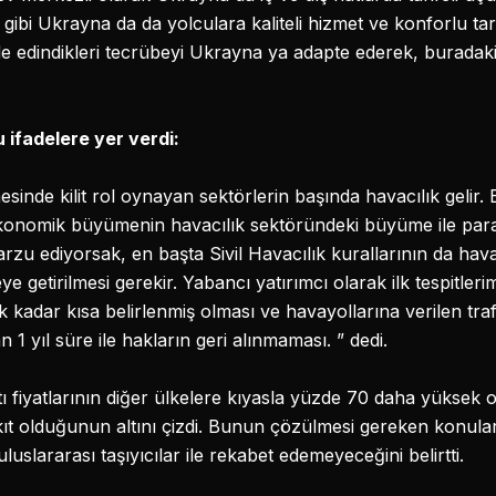
ibi Ukrayna da da yolculara kaliteli hizmet ve konforlu tari
 edindikleri tecrübeyi Ukrayna ya adapte ederek, buradak
ifadelere yer verdi:
inde kilit rol oynayan sektörlerin başında havacılık gelir.
ekonomik büyümenin havacılık sektöründeki büyüme ile paral
zu ediyorsak, en başta Sivil Havacılık kurallarının da hav
ye getirilmesi gerekir. Yabancı yatırımcı olarak ilk tespitler
kadar kısa belirlenmiş olması ve havayollarına verilen trafi
1 yıl süre ile hakların geri alınmaması. ” dedi.
ı fiyatlarının diğer ülkelere kıyasla yüzde 70 daha yüksek 
t olduğunun altını çizdi. Bunun çözülmesi gereken konuları
luslararası taşıyıcılar ile rekabet edemeyeceğini belirtti.