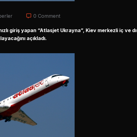
erler
0 Comment
zlı giriş yapan “Atlasjet Ukrayna”, Kiev merkezli iç ve dı
layacağını açıkladı.