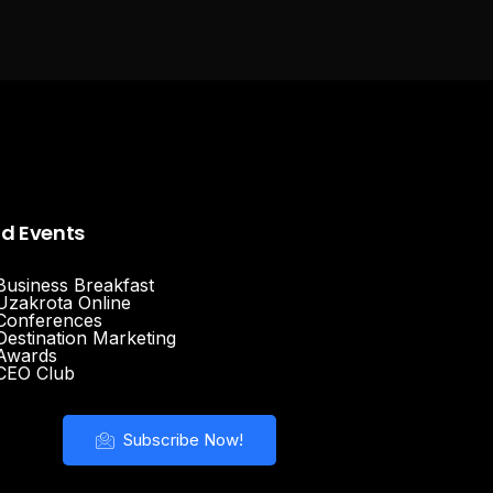
nd Events
Business Breakfast
Uzakrota Online
Conferences
Destination Marketing
Awards
CEO Club
Subscribe Now!