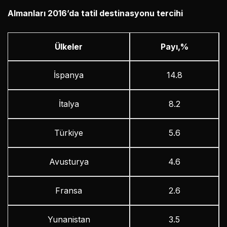
Almanları 2016’da tatil destinasyonu tercihi
Ülkeler
Payı,%
İspanya
14.8
İtalya
8.2
Türkiye
5.6
Avusturya
4.6
Fransa
2.6
Yunanistan
3.5