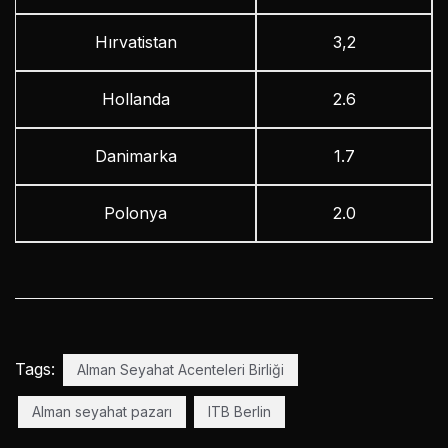
Hırvatistan
3,2
Hollanda
2.6
Danimarka
1.7
Polonya
2.0
Tags:
Alman Seyahat Acenteleri Birliği
Alman seyahat pazarı
ITB Berlin