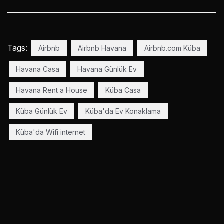
Tags:
Airbnb
Airbnb Havana
Airbnb.com Küba
Havana Casa
Havana Günlük Ev
Havana Rent a House
Küba Casa
Küba Günlük Ev
Küba'da Ev Konaklama
Küba'da Wifi internet