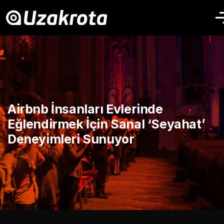
Airbnb İnsanları Evlerinde
Eğlendirmek İçin Sanal ‘Seyahat’
Deneyimleri Sunuyor