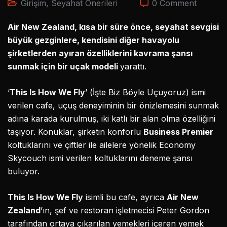
Girişim
,
Seyahat Önerileri
0 Comment
Air New Zealand, kısa bir süre önce, seyahat sevgisi
büyük gezginlere, kendisini diğer havayolu
şirketlerden ayıran özelliklerini kavrama şansı
sunmak için bir uçak modeli
yarattı.
‘
This Is How We Fly
’ (İşte Biz Böyle Uçuyoruz) ismi
verilen cafe, uçuş deneyiminin bir önizlemesini sunmak
adına karada kurulmuş, iki katlı bir alan olma özelliğini
taşıyor. Konuklar, şirketin konforlu
Business Premier
koltuklarını ve çiftler ile ailelere yönelik Economy
Skycouch ismi verilen koltuklarını deneme şansı
buluyor.
This Is How We Fly
isimli bu cafe, ayrıca
Air New
Zealand
’ın, şef ve restoran işletmecisi Peter Gordon
tarafından ortaya çıkarılan yemekleri içeren yemek