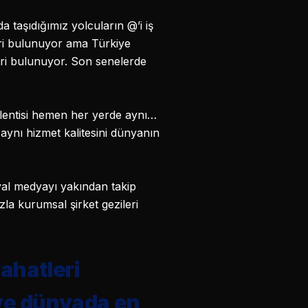
 taşıdığımız yolcuların @’i iş
teri bulunuyor ama Türkiye
teri bulunuyor. Son senelerde
klentisi hemen her yerde aynı…
 aynı hizmet kalitesini dünyanın
syal medyayı yakından takip
zla kurumsal şirket gezileri
ahatleri
 ve dünyada en