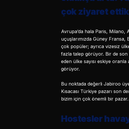
çok ziyaret ettik
Avrupa’da hala Paris, Milano, 
uçuşlarımızda Güney Fransa, Ed
çok popüler; ayrıca vizesiz ül
fazla talep görüyor. Bir de so
eden ülke sayısı eskiye oranla
görüyor.
Bu noktada değerli Jabiroo üy
Kısacası Türkiye pazarı son dere
bizim için çok önemli bir pazar.
Hostesler havayo