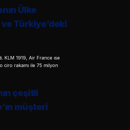
manın Ülke
 ve Türkiye’deki
ti. KLM 1919, Air France ıse
ro ciro rakamı ile 75 milyon
ın çeşitli
’ın müşteri