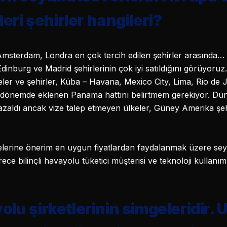
leri şehirler hangileri?
Amsterdam, Londra en çok tercih edilen şehirler arasında…
inburg ve Madrid şehirlerinin çok iyi satıldığını görüyor
keler ve şehirler, Küba – Havana, Mexico City, Lima, Rio de
n dönemde eklenen Panama hattını belirtmem gerekiyor. Dün
 azaldı ancak vize talep etmeyen ülkeler, Güney Amerika şeh
elerine önerim en uygun fiyatlardan faydalanmak üzere sey
ce bilinçli havayolu tüketici müşterisi ve teknoloji kullanı
lu şirketlerinin simgeleridir.