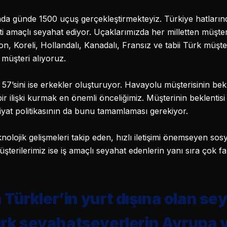
a günde 1500 uçuş gerçekleştirmekteyiz. Türkiye hatlarında
yareti amaçlı seyahat ediyor. Uçaklarımızda her milletten müş
n, Koreli, Hollandalı, Kanadalı, Fransız ve tabii Türk müş
müşteri alıyoruz.
 57’sini ise erkekler oluşturuyor. Havayolu müşterisinin be
bir ilişki kurmak en önemli önceliğimiz. Müşterinin beklentisi
fiyat politikasının da bunu tamamlaması gerekiyor.
lojik gelişmeleri takip eden, hızlı iletişimi önemseyen so
şterilerimiz ise iş amaçlı seyahat edenlerin yanı sıra çok fa
Türkler’in yurt dışına olan sey
Türk seyahatseverlerin Avrupa