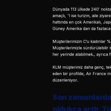
Dünyada 113 ülkede 240′ noktad
amaçlı, `’i ise turizm, aile zi
hattında en çok Amerikalı, Japo
Güney Amerika dan da fazlaca 
Müşterilerimizin C’u kadınlar %
Müşterilerimizle sürdürülebilir 
her yerinde alabilmek., ayrıca 
KLM müşterimiz daha genç, tekno
eden bir profilde, Air France mü
düzenleniyor.
Son zamanlarda 
oldukça arttı. 