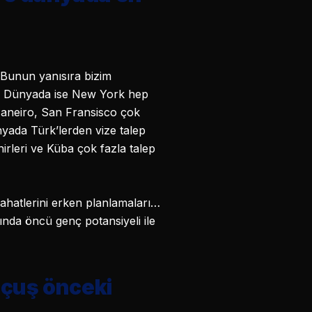
 Bunun yanısıra bizim
uz. Dünyada ise New York hep
 Janeiro, San Fransisco çok
yada Türk’lerden vize talep
irleri ve Küba çok fazla talep
ahatlerini erken planlamaları…
mında öncü genç potansiyeli ile
 Uçuş önceki