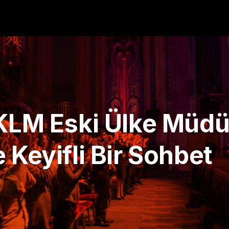
 KLM Eski Ülke Müd
 Keyifli Bir Sohbet