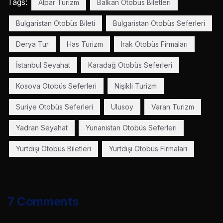
Tags:
Alpar Turizm
Balkan Otobüs Biletleri
Bulgaristan Otobüs Bileti
Bulgaristan Otobüs Seferleri
Derya Tur
Has Turizm
Irak Otobüs Firmaları
İstanbul Seyahat
Karadağ Otobüs Seferleri
Kosova Otobüs Seferleri
Nişikli Turizm
Suriye Otobüs Seferleri
Ulusoy
Varan Turizm
Yadran Seyahat
Yunanistan Otobüs Seferleri
Yurtdışı Otobüs Biletleri
Yurtdışı Otobüs Firmaları
7 Comments