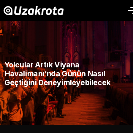
Yolcular Artık Viyana
Havalimanı’nda Günün Nasıl
Geçtiğini Deneyimleyebilecek