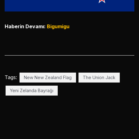
Haberin Devamı:
Bigumigu
Tags:
New New Zealand Flag
The Union Jack
Yeni Zelanda Bayrağı