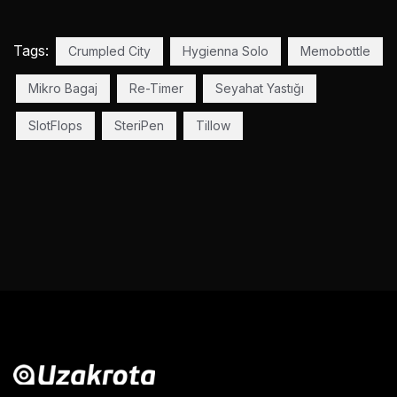
Tags:
Crumpled City
Hygienna Solo
Memobottle
Mikro Bagaj
Re-Timer
Seyahat Yastığı
SlotFlops
SteriPen
Tillow