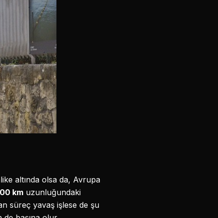
ike altında olsa da, Avrupa
500 km
uzunluğundaki
an süreç yavaş işlese de şu
n de başına olur.