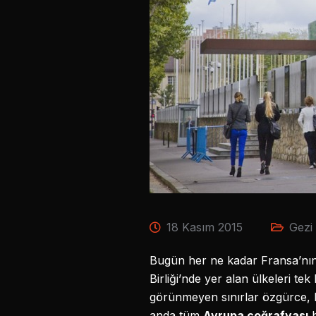
18 Kasım 2015
Gezi 
Bugün her ne kadar Fransa’nı
Birliği’nde yer alan ülkeleri tek 
görünmeyen sınırlar özgürce, h
anda tüm
Avrupa coğrafyası
b