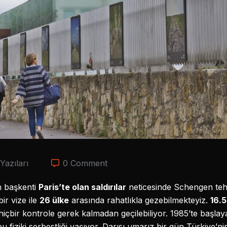
Yazıları
0 Comment
n başkenti
Paris’te olan saldırılar
neticesinde Schengen tehl
bir vize ile
26 ülke
arasında rahatlıkla gezebilmekteyiz.
16.
içbir kontrole gerek kalmadan geçilebiliyor. 1985’te başlay
u fiziki serbestliği yaşıyor. Darısı umarız bir gün Türkiye’ni