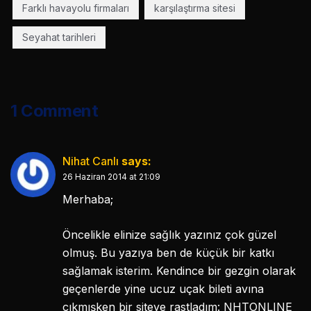
Farklı havayolu firmaları
karşılaştırma sitesi
Seyahat tarihleri
1 Comment
Nihat Canlı
says:
26 Haziran 2014 at 21:09
Merhaba;
Öncelikle elinize sağlık yazınız çok güzel
olmuş. Bu yazıya ben de küçük bir katkı
sağlamak isterim. Kendince bir gezgin olarak
geçenlerde yine ucuz uçak bileti avına
çıkmışken bir siteye rastladım: NHTONLINE