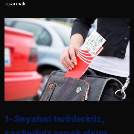
çıkarmak.
1-
Seyahat tarihleriniz,
saatleriniz esnek olsun.