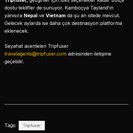
Tripfuser,
gezginler için lüks seçenekler kadar bütçe
dostu teklifler de sunuyor. Kamboçya Tayland’ın
yanısıra
Nepal
ve
Vietnam
da şu an sitede mevcut.
Gelecek aylarda ise daha çok destinasyon platforma
eklenecek.
Seyahat acenteleri Tripfuser
travelagents@tripfuser.com
adresinden iletişime
geçebilir.
Tags:
Tripfuser