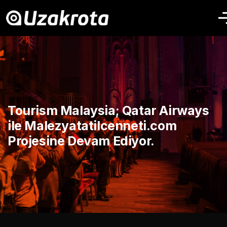
Tourism Malaysia; Qatar Airways
ile Malezyatatilcenneti.com
Projesine Devam Ediyor.