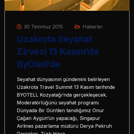
30 Temmuz 2015
Haberler
Uzakrota Seyahat
Zirvesi 13 Kasım’da
ByOtell’de
Seyahat dünyasının gündemini belirleyen
Uzakrota Travel Summit 13 Kasım tarihinde
BYOTELL Kozyatağı‘nda gerçekleşecek.
Moderatörlüğünü seyahat programı
Dünyada Bir Gün‘den tanıdığımız Onur
Çağan Aygün‘ün yapacağı, Singapur
Airlines pazarlama müdürü Derya Pekruh
Gerçeker, Türk Hava…