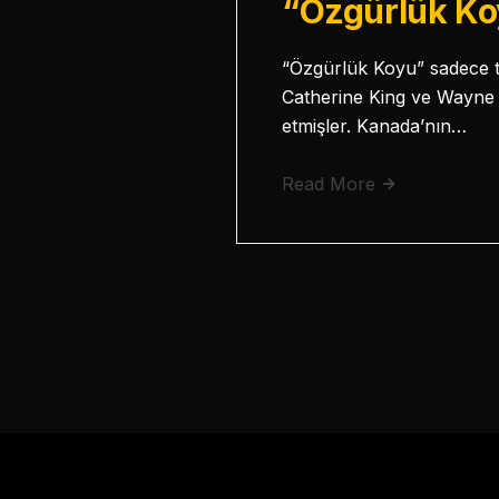
“Özgürlük K
“Özgürlük Koyu” sadece t
Catherine King ve Wayne 
etmişler. Kanada’nın…
Read More