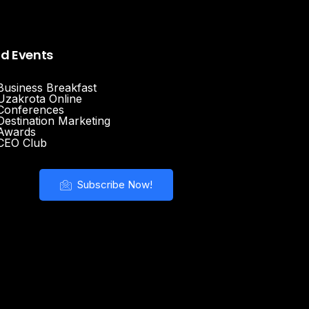
nd Events
Business Breakfast
Uzakrota Online
Conferences
Destination Marketing
Awards
CEO Club
Subscribe Now!