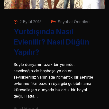
2 Eylül 2015
Seyahat Önerileri
Yurtdışında Nasıl
Evlenilir? Nasıl Düğün
Yapılır?
Şöyle dünyanın uzak bir yerinde,
sevdiceğinizle başbaşa ya da en
sevdikleriniz yanınızda romantik bir şehirde
evlenme fikri bazen rüya gibi gelebilir ama
küreselleşen dünyada bu artık bir hayal
değil. Hatta…
Read More