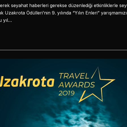
rek seyahat haberleri gerekse düzenlediği etkinliklerle s
ak Uzakrota Ödülleri’nin 9. yılında “Yılın Enleri” yarışmamı
u yıl…