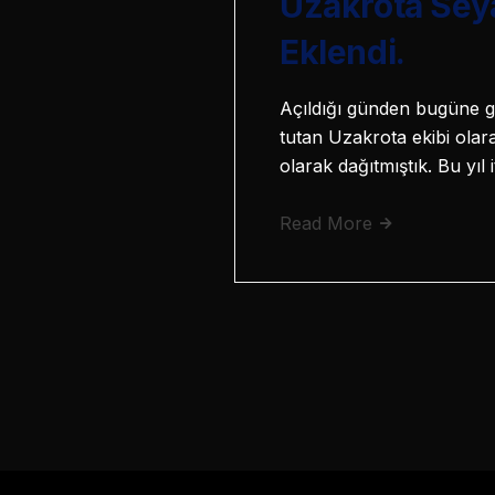
Uzakrota Seya
Eklendi.
Açıldığı günden bugüne ge
tutan Uzakrota ekibi olar
olarak dağıtmıştık. Bu yıl 
Read More