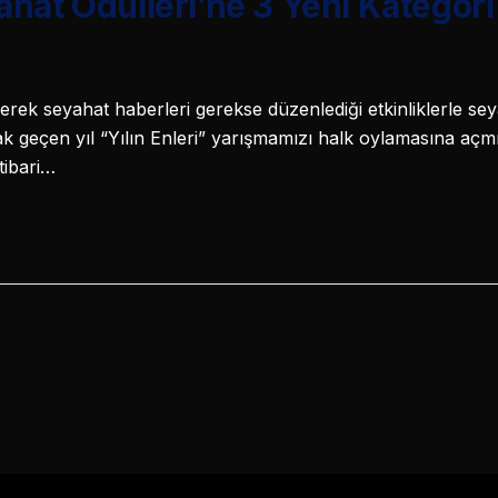
hat Ödülleri’ne 3 Yeni Kategor
rek seyahat haberleri gerekse düzenlediği etkinliklerle s
ak geçen yıl “Yılın Enleri” yarışmamızı halk oylamasına açmı
itibari…