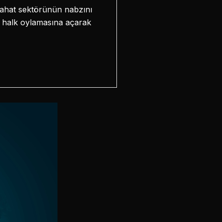
eyahat sektörünün nabzını
zı halk oylamasına açarak