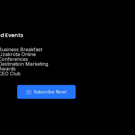
nd Events
Business Breakfast
Uzakrota Online
Conferences
Destination Marketing
Awards
CEO Club
Subscribe Now!