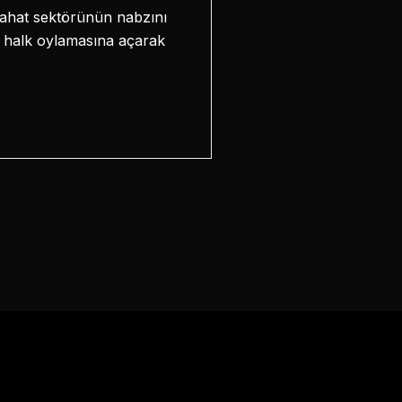
eyahat sektörünün nabzını
zı halk oylamasına açarak