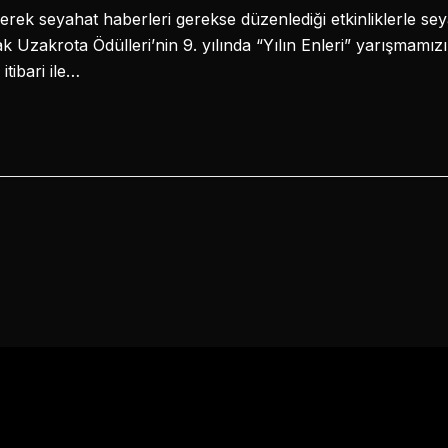
rek seyahat haberleri gerekse düzenlediği etkinliklerle s
ak Uzakrota Ödülleri’nin 9. yılında “Yılın Enleri” yarışmamı
itibari ile…