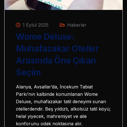
1 Eylül 2025
Haberler
Wome Deluxe:
Muhafazakar Oteller
Arasında Öne Çıkan
Seçim
Alanya, Avsallar’da, İncekum Tabiat
Parkı’nın kalbinde konumlanan Wome
Deluxe, muhafazakar tatil deneyimi sunan
otellerdendir. Beş yıldızlı, alkolsüz tatil köyü;
helal yiyecek, mahremiyet ve aile
konforunu odak noktasına alır.