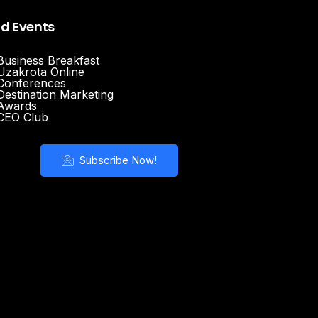
nd Events
Business Breakfast
Uzakrota Online
Conferences
Destination Marketing
Awards
CEO Club
Subscribe Now!