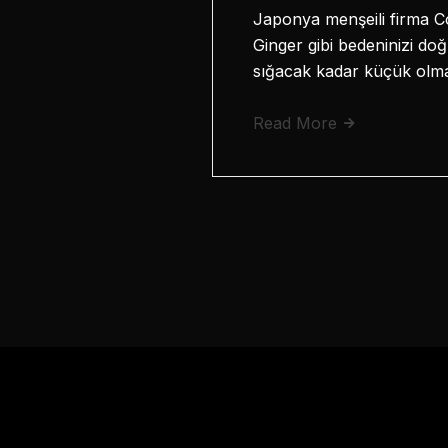
Japonya menşeili firma Co
Ginger gibi bedeninizi do
sığacak kadar küçük olma
Read More