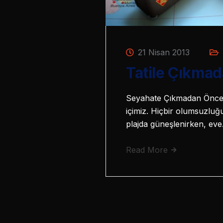
21 Nisan 2013
Tatile Çıkmad
Seyahate Çıkmadan Önce Ta
içimiz. Hiçbir olumsuzluğu
plajda güneşlenirken, ev
Read More