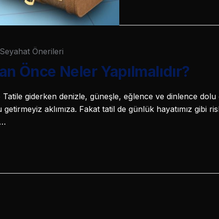
Seyahat Önerileri
an Önce Neler Yapılmalıdır?
tile giderken denizle, güneşle, eğlence ve dinlence dolu g
 getirmeyiz aklımıza. Fakat tatil de günlük hayatımız gibi risk
e…