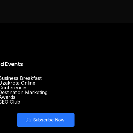
nd Events
Business Breakfast
Uzakrota Online
Conferences
Destination Marketing
Awards
CEO Club
Subscribe Now!