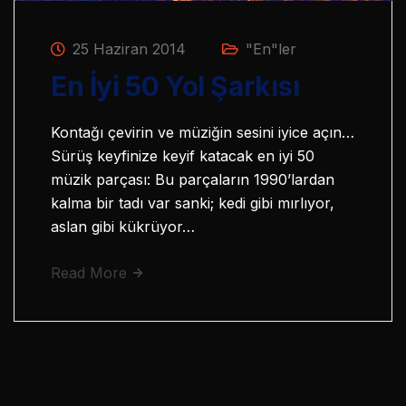
25 Haziran 2014
"En"ler
En İyi 50 Yol Şarkısı
Kontağı çevirin ve müziğin sesini iyice açın…
Sürüş keyfinize keyif katacak en iyi 50
müzik parçası: Bu parçaların 1990’lardan
kalma bir tadı var sanki; kedi gibi mırlıyor,
aslan gibi kükrüyor…
Read More