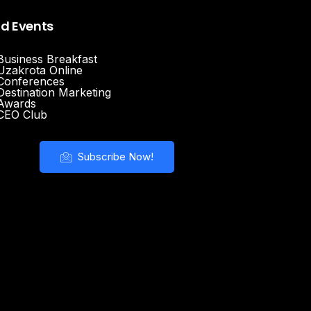
nd Events
Business Breakfast
Uzakrota Online
Conferences
Destination Marketing
Awards
CEO Club
Subscribe Now!