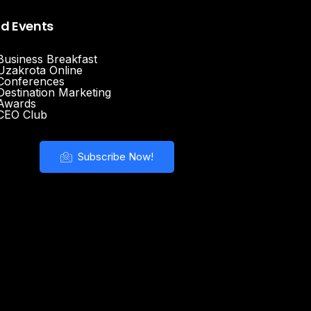
nd Events
Business Breakfast
Uzakrota Online
Conferences
Destination Marketing
Awards
CEO Club
Subscribe Now!