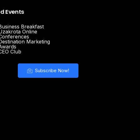
nd Events
Business Breakfast
Uzakrota Online
Conferences
Destination Marketing
Awards
CEO Club
Subscribe Now!